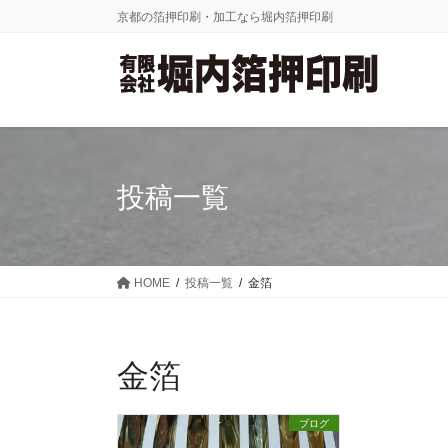
コ
ナ
京都の箔押印刷・加工なら堀内箔押印刷
ン
ビ
テ
ゲ
ン
ー
ツ
シ
に
ョ
移
ン
動
に
投稿一覧
移
動
HOME
投稿一覧
金箔
金箔
ブログ