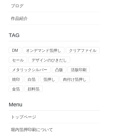
ブログ
作品紹介
TAG
DM
オンデマンド箔押し
クリアファイル
セール
デザインのひきだし
メタリックシルバー
凸版
活版印刷
焼印
白箔
箔押し
肉付け箔押し
金箔
顔料箔
Menu
トップページ
堀内箔押印刷について