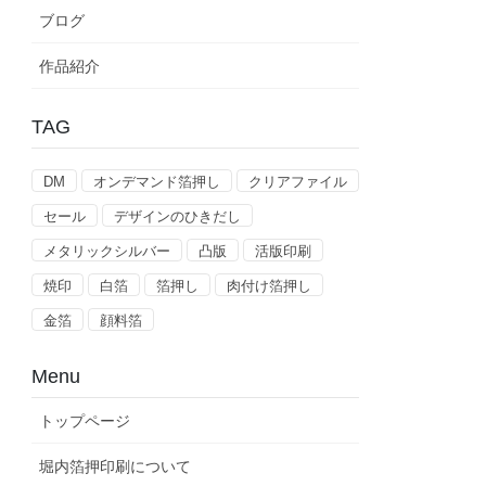
ブログ
作品紹介
TAG
DM
オンデマンド箔押し
クリアファイル
セール
デザインのひきだし
メタリックシルバー
凸版
活版印刷
焼印
白箔
箔押し
肉付け箔押し
金箔
顔料箔
Menu
トップページ
堀内箔押印刷について