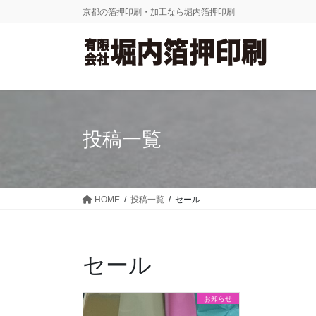
コ
ナ
京都の箔押印刷・加工なら堀内箔押印刷
ン
ビ
テ
ゲ
ン
ー
ツ
シ
に
ョ
移
ン
動
に
投稿一覧
移
動
HOME
投稿一覧
セール
セール
お知らせ